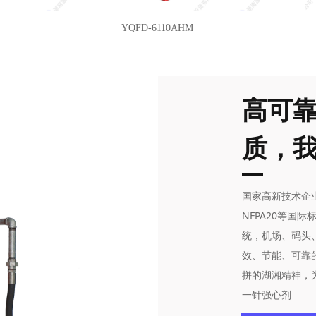
YQFD-6110AHM
高可
质，
国家高新技术企业
NFPA20等国
统，机场、码头
效、节能、可靠
拼的湖湘精神，
一针强心剂