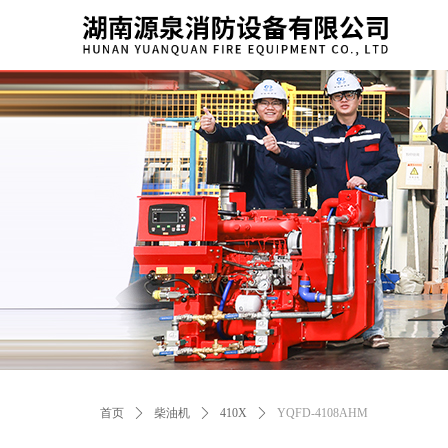
首页
ꄲ
柴油机
ꄲ
410X
ꄲ
YQFD-4108AHM