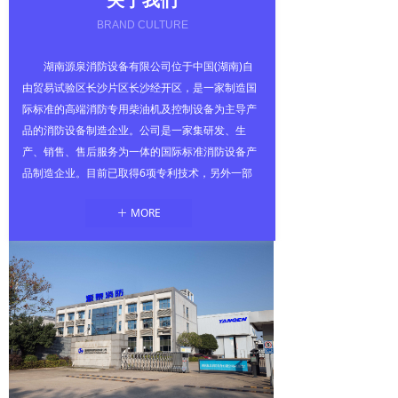
关于我们
BRAND CULTURE
湖南源泉消防设备有限公司位于中国(湖南)自
由贸易试验区长沙片区长沙经开区，是一家制造国
际标准的高端消防专用柴油机及控制设备为主导产
品的消防设备制造企业。公司是一家集研发、生
产、销售、售后服务为一体的国际标准消防设备产
品制造企业。目前已取得6项专利技术，另外一部
分专利和软著也在申请当中，公司已获得国家科技
MORE
ꄶ
型中小企业称号，2024 年被评定为国家高新技术
企业。公司已经通过了IOS9001-2015质量管理体
系认证。自行设计建造的柴油机实验室也已经通过
了美国 UL 公司的目击试验，柴油机控制装置已通
过美国 UL50/UL50E 认证，可以进入国际市场销
售。消防专用柴油机样机目前正在申请UL1247的
国际认证中，产品符合FM、NFPA20等国际标准要
求。
公司秉承敢打敢拼的湖湘精神，勇于创新，致