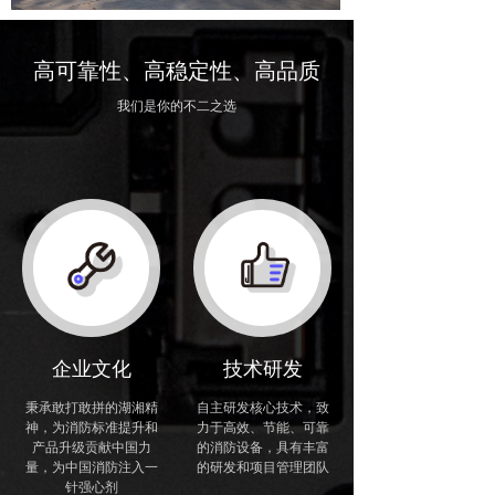
力于将企业打造成一个研发型创新优秀企业，打破
欧美企业垄断，为消防标准提升和产品升级贡献中
国力量。源泉消防将顾客利益置于首位，践行与员
高可靠性、高稳定性、高品质
工共成长、为社会做贡献的企业宗旨;以勤勉踏实、
我们是你的不二之选
开拓创新的企业精神；以精心制造、持续改进、追
求卓越的质量精神，用精致的工艺精制产品为顾客
创造价值，携手共赢!
企业文化
技术研发
秉承敢打敢拼的湖湘精
自主研发核心技术，致
神，为消防标准提升和
力于高效、节能、可靠
产品升级贡献中国力
的消防设备，具有丰富
量，为中国消防注入一
的研发和项目管理团队
针强心剂