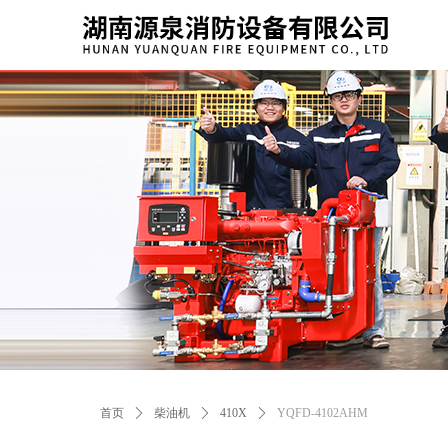
首页
ꄲ
柴油机
ꄲ
410X
ꄲ
YQFD-4102AHM